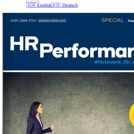
🇬🇧 English
🇩🇪 Deutsch