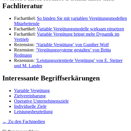
Fachliteratur
Fachartikel:
So binden Sie mit variablen Vergütungsmodellen
Mitarbeitende
Fachartikel:
Variable Vergütungsmodelle wirksam einsetzen
Fachartikel:
Variable Vergütung bringt mehr Dynamik im
Vertrieb
Rezension:
‘Variable Vergütung’ von Gunther Wolf
Rezension:
‘Vergütungssysteme gestalten’ von Britta
Redmann
Rezension:
‘Leistungsorientierte Vergütung’ von E. Steiner
und M. Landes
Interessante Begriffserkärungen
Variable Vergütung
Zielvereinbarung
Operative Unternehmensziele
Individuelle Ziele
Leistungsbeurteilung
← Zu den Fachmedien