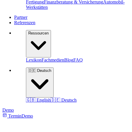
Fertigung
Finanzberatung & Versicherung
Automobil-
Werkstätten
Partner
Referenzen
Ressourcen
Lexikon
Fachmedien
Blog
FAQ
🇩🇪 Deutsch
🇬🇧 English
🇩🇪 Deutsch
Demo
Termin
Demo