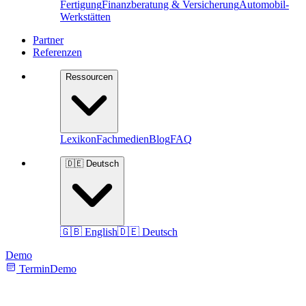
Fertigung
Finanzberatung & Versicherung
Automobil-
Werkstätten
Partner
Referenzen
Ressourcen
Lexikon
Fachmedien
Blog
FAQ
🇩🇪 Deutsch
🇬🇧 English
🇩🇪 Deutsch
Demo
Termin
Demo