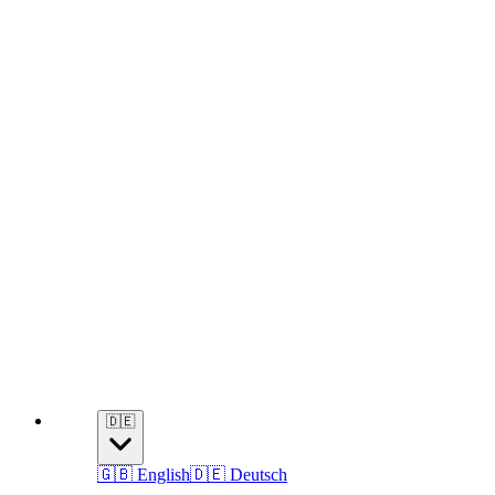
🇩🇪
🇬🇧 English
🇩🇪 Deutsch