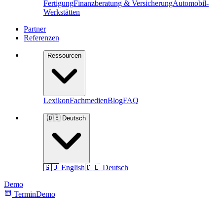
Fertigung
Finanzberatung & Versicherung
Automobil-
Werkstätten
Partner
Referenzen
Ressourcen
Lexikon
Fachmedien
Blog
FAQ
🇩🇪 Deutsch
🇬🇧 English
🇩🇪 Deutsch
Demo
Termin
Demo