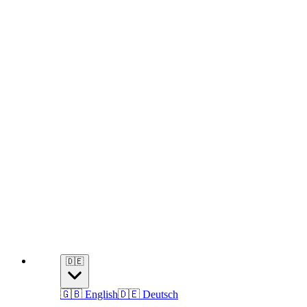
🇩🇪
🇬🇧 English
🇩🇪 Deutsch