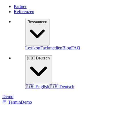
Partner
Referenzen
Ressourcen
Lexikon
Fachmedien
Blog
FAQ
🇩🇪 Deutsch
🇬🇧 English
🇩🇪 Deutsch
Demo
Termin
Demo