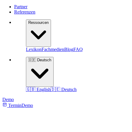
Partner
Referenzen
Ressourcen
Lexikon
Fachmedien
Blog
FAQ
🇩🇪 Deutsch
🇬🇧 English
🇩🇪 Deutsch
Demo
Termin
Demo