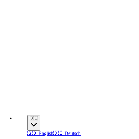
🇩🇪
🇬🇧 English
🇩🇪 Deutsch