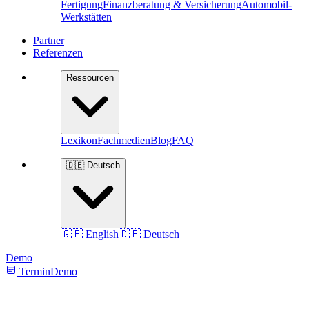
Fertigung
Finanzberatung & Versicherung
Automobil-
Werkstätten
Partner
Referenzen
Ressourcen
Lexikon
Fachmedien
Blog
FAQ
🇩🇪 Deutsch
🇬🇧 English
🇩🇪 Deutsch
Demo
Termin
Demo