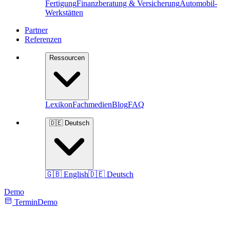
Fertigung
Finanzberatung & Versicherung
Automobil-
Werkstätten
Partner
Referenzen
Ressourcen
Lexikon
Fachmedien
Blog
FAQ
🇩🇪 Deutsch
🇬🇧 English
🇩🇪 Deutsch
Demo
Termin
Demo